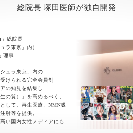
総院長 塚田医師が独自開発
ru」総院長
シュラ東京」内）
 理事
ンシュラ東京」内の
を受けられる完全会員制
ケアの知見を結集し
人生の質）」を高めるべく、
として、再生医療、NMN吸
子注射等を提供。
が高い国内女性メディアにも