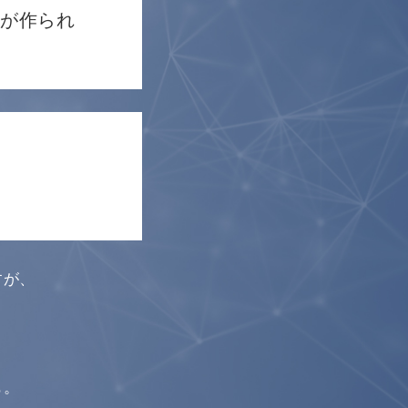
+が作られ
すが、
も。