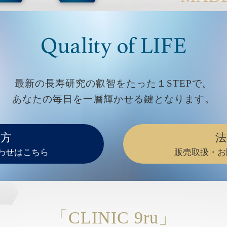
最新の長寿研究の叡智をたった１STEPで。
あなたの毎日を一層輝かせる鍵となります。
の方
法
わせはこちら
販売取扱・お
「CLINIC 9ru」