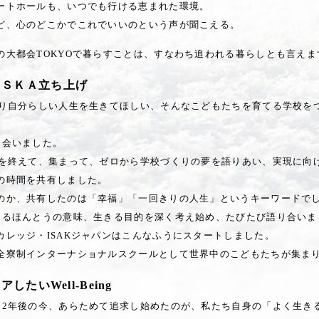
ートホールも、いつでも行ける恵まれた環境。
ど、心のどこかでこれでいいのという声が聞こえる。
の大都会TOKYOで暮らすことは、すなわち追われる暮らしとも言えま
たＩＳＫＡ立ち上げ
きり自分らしい人生を生きてほしい、そんなこどもたちを育てる学校を
出会いました。
事を終えて、集まって、ゼロから学校づくりの夢を語りあい、実現に向
の時間を共有しました。
のか、共有したのは「幸福」「一回きりの人生」というキーワードで
きるほんとうの意味、生きる目的を深く考え始め、たびたび語り合いま
カレッジ・ISAKジャパンはこんなふうにスタートしました。
全寮制インターナショナルスクールとして世界中のこどもたちが集ま
たいWell-Being
12年後の今、あらためて追求し始めたのが、私たち自身の「よく生き