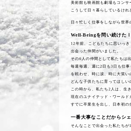
美術館も映画館も劇場もコンサ
こうして日々暮らしているけれ
日々忙しく仕事をしながら世界
Well-Beingを問い続け
12年前、こどもたちに思いっ
出会った仲間がいました。
その6人の仲間として私たちは
毎週毎週、週に2日も3日も仕
を戦わせ、時に涙、時に大笑い
どんな子供たちに育ってほしい
この時から、私たち2人は、生
現在のユナイテッド・ワールド
すでに卒業生を出し、日本初の
一番大事なことだからシェアし
そんなことで出会った私たちが