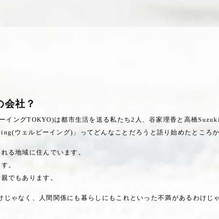
gの会社？
ェルビーイングTOKYO)は都市生活を送る私たち2人、谷家理香と高橋Suz
-being(ウェルビーイング)」ってどんなことだろうと語り始めたとこ
われる地域に住んでいます。
ます。
母親でもあります。
けじゃなく、人間関係にも暮らしにもこれといった不満があるわけじ