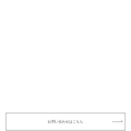
企業向けマインドフルネス講座
2017年4月
貝印様新入社員向けマインドフルネス口座を開催
一般向けマインドフルネス講座
2017年6月
「はじめてのマインドフルネス口座」マインドフルネス呼吸法
と瞑想ディナー付き 日本外国人記者クラブ
学び・研修の事例を見る
お問い合わせはこちら