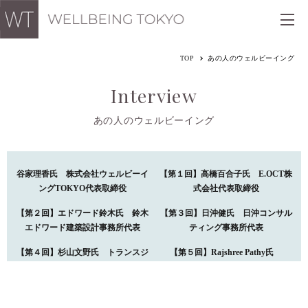
TOP
あの人のウェルビーイング
Interview
あの人のウェルビーイング
谷家理香氏 株式会社ウェルビーイ
【第１回】高橋百合子氏 E.OCT株
ングTOKYO代表取締役
式会社代表取締役
【第２回】エドワード鈴木氏 鈴木
【第３回】日沖健氏 日沖コンサル
エドワード建築設計事務所代表
ティング事務所代表
【第４回】杉山文野氏 トランスジ
【第５回】Rajshree Pathy氏
ェンダー活動家
Rajshree Group of Companiesチェア
パーソン兼マネージングディレクタ
ー