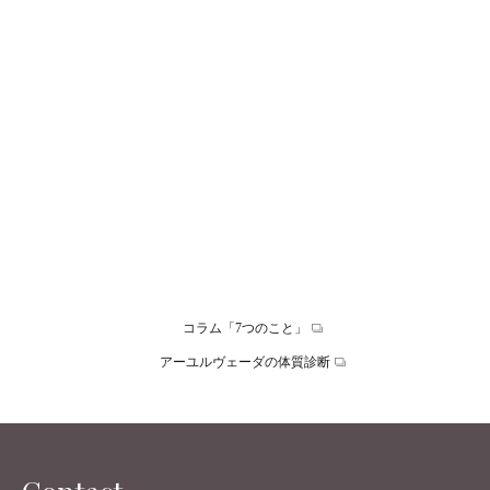
Date 2021.02.12
【第７回】マニヤン麻里子氏 株式会社TPO代表取締役
vol.1
谷家理香の周りの素敵な生き方をされている方達に、その方が
考えるWell-Being Lifeとは？をインタビュー形式で伺った内容を
ご紹介する、「あの人のウェルビーイング」。第７弾は、コ…
コラム「7つのこと」
アーユルヴェーダの体質診断