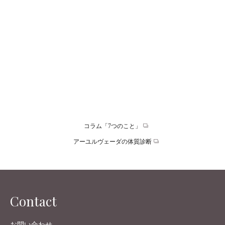
ヴィンテージ家具やアンティーク。コルビジェの従妹であり大
切なビジネスパートナーだったピエール・ジャンヌレ。2人は
1950年代～に…
READ MORE
ONLINE STORE
コラム「7つのこと」
アーユルヴェーダの体質診断
Contact
お問い合わせ