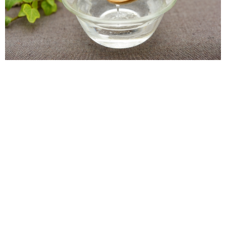
「オイルプリ
「ガンドゥーシャ」