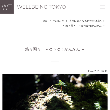
TOP
7つのこと
本当に好きなものとだけ暮らす
悠々閑々 －ゆうゆうかんかん －
悠々閑々 －ゆうゆうかんかん －
Date 2020.06.11