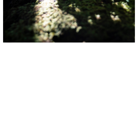
悠々閑々
ウェルビーイングTOKYOでは「悠々閑々」という新しいブ
ランドを作りました。
－悠々閑々－ ゆうゆうかんかん －
ゆったりと静かで落ち着いている様子やそのような人を表す
言葉。
紀元前の中国の思想書にもある言葉だそうで、悠久な時空の
広がりを感じます。
コロナで世界が一変してしまったこの数か月、今改めてこの
言葉に出会い、
向き合いました。
昨日までの世界が突然なくなってしまい、誰もが自分の内面