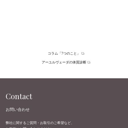
アーユルヴェーダに出来ること
アーユルヴェーダとの出会いは１つの石鹸から アーユルヴェ
ーダはインド発祥の世界最古の医学薬学でありその歴史は5000
年ともいわれています。 私の初めての本格的なアーユルヴェー
ダとの…
コラム「7つのこと」
アーユルヴェーダの体質診断
Contact
お問い合わせ
弊社に関するご質問・お取引のご希望など、