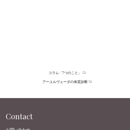
Date 2021.04.05
【第８回】村瀬亜里氏 「嘉門工藝」主宰 vol.1
谷家理香の周りの素敵な生き方をされている方達に、その方が
考えるWell-Being Lifeとは？をインタビュー形式で伺った内容を
ご紹介する、「あの人のウェルビーイング」。第８弾は、「…
コラム「7つのこと」
アーユルヴェーダの体質診断
Contact
お問い合わせ