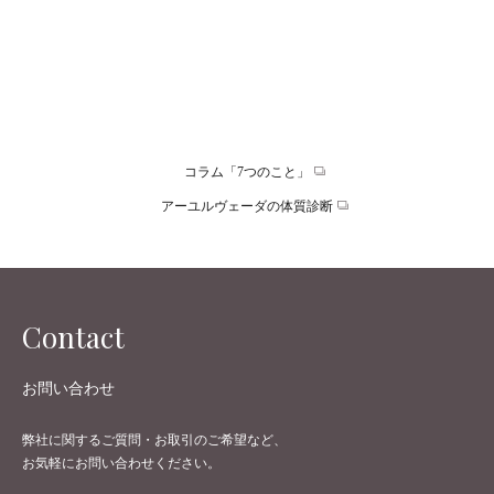
「あの人のウェルビーイング」では、谷家理香の周りの素敵な
生き方をされている方達に、その方が考えるWell-Being Lifeと
は？をインタビュー形式で伺った内容をご紹介していきます。
…
コラム「7つのこと」
アーユルヴェーダの体質診断
Contact
お問い合わせ
弊社に関するご質問・お取引のご希望など、
お気軽にお問い合わせください。