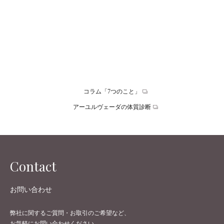
The Meaning of Rituals 習慣を儀式にする
儀式とは何でしょう？儀式をする意味は？その価値は？ 儀式は
すべての人間社会の中で生活の一部となっています。学校の卒
業や結婚、出産といった社会的な儀式。そして洗礼式やミサな
どの宗教的なも…
コラム「7つのこと」
アーユルヴェーダの体質診断
Contact
お問い合わせ
弊社に関するご質問・お取引のご希望など、
お気軽にお問い合わせください。