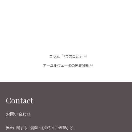
ブッダガールとともにマインドフルネスグラマーを ～ジ
ェシカインタビュー記事
ブッダガールの創始者兼クリエイティブディレクターのジェシ
カ・ジェシー。ジェシカがブランドを立ち上げた経緯や想いを
語っているインタビューをお届けします。
コラム「7つのこと」
アーユルヴェーダの体質診断
Contact
お問い合わせ
弊社に関するご質問・お取引のご希望など、